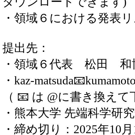
ダウンロードできます)
・領域６における発表リ
提出先：
・領域６代表 松田 和
・kaz-matsuda📧kumamoto-
（ 📧 は @に書き換え
・熊本大学 先端科学研究部 Te
・締め切り：2025年10月